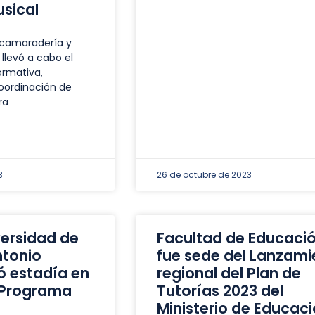
sical
 camaradería y
llevó a cabo el
ormativa,
oordinación de
ra
3
26 de octubre de 2023
versidad de
Facultad de Educaci
ntonio
fue sede del Lanzami
ó estadía en
regional del Plan de
 Programa
Tutorías 2023 del
Ministerio de Educac