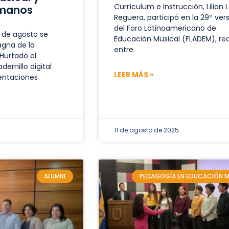
Currículum e Instrucción, Lilian 
umanos
Reguera, participó en la 29ª ver
del Foro Latinoamericano de
 de agosto se
Educación Musical (FLADEM), rea
agna de la
entre
 Hurtado el
ernillo digital
LEER MÁS »
ientaciones
11 de agosto de 2025
ALUMNI
PEDAGOGÍA EN EDUCACIÓN M