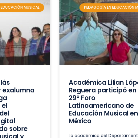
 EDUCACIÓN MUSICAL
PEDAGOGÍA EN EDUCACIÓN M
lás
Académica Lilian Lóp
y exalumna
Reguera participó en 
ga
29° Foro
 el
Latinoamericano de
del
Educación Musical en
gital
México
ido sobre
sical y
La académica del Departament