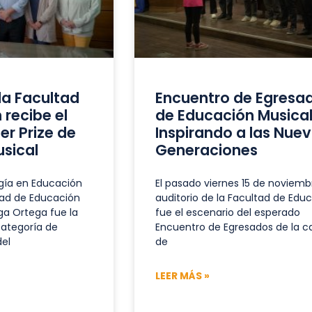
la Facultad
Encuentro de Egresa
 recibe el
de Educación Musical
er Prize de
Inspirando a las Nue
sical
Generaciones
gía en Educación
El pasado viernes 15 de noviembr
tad de Educación
auditorio de la Facultad de Edu
ga Ortega fue la
fue el escenario del esperado
categoría de
Encuentro de Egresados de la c
del
de
LEER MÁS »