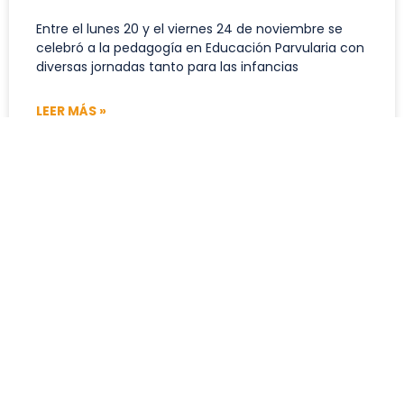
Entre el lunes 20 y el viernes 24 de noviembre se
celebró a la pedagogía en Educación Parvularia con
diversas jornadas tanto para las infancias
LEER MÁS »
28 de noviembre de 2023
Conversatorio de la VOGISEX tuvo
gran recepción por parte de los
estudiantes
En la jornada realizada el pasado miércoles 22 de
noviembre en la Sala 217, se hablaron temas
fundamentales como el sexo, orientación
sexual/afectiva, identidad y