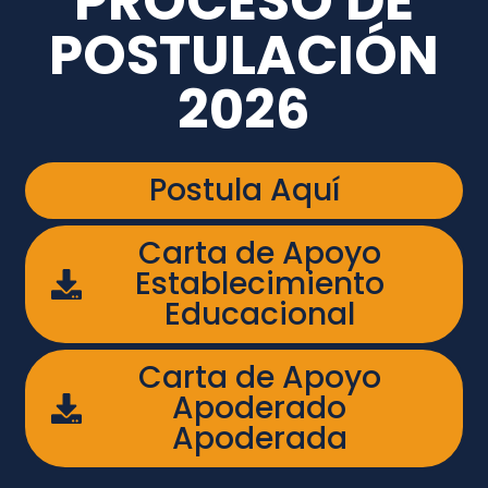
PROCESO DE
POSTULACIÓN
2026
Postula Aquí
Carta de Apoyo
Establecimiento
Educacional
Carta de Apoyo
Apoderado
Apoderada