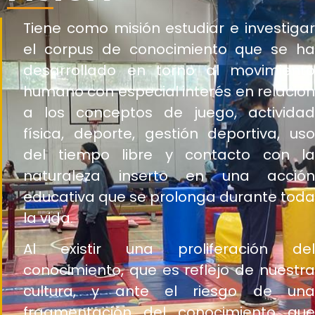
Tiene como misión estudiar e investigar
el corpus de conocimiento que se ha
desarrollado en torno al movimiento
humano con especial interés en relación
a los conceptos de juego, actividad
física, deporte, gestión deportiva, uso
del tiempo libre y contacto con la
naturaleza inserto en una acción
educativa que se prolonga durante toda
la vida.
Al existir una proliferación del
conocimiento, que es reflejo de nuestra
cultura, y ante el riesgo de una
fragmentación del conocimiento que