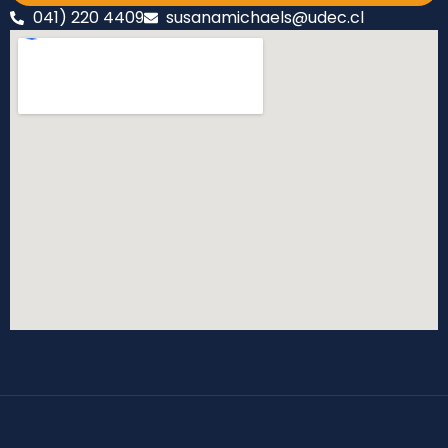
041) 220 4409
susanamichaels@udec.cl