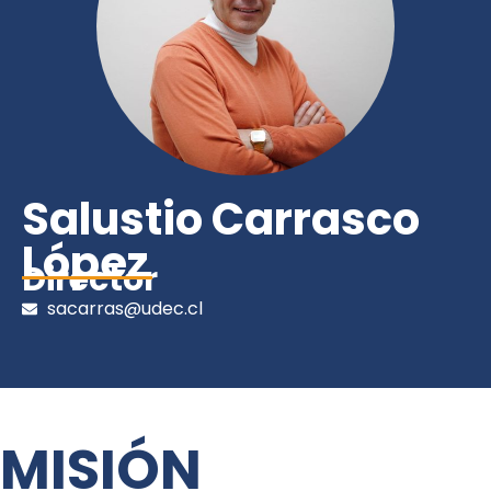
Salustio Carrasco
López
Director
sacarras@udec.cl
MISIÓN