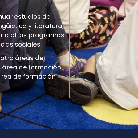
inuar estudios de
üística y literatura;
r a otros programas
cias sociales.
uatro áreas de
, área de formación
 área de formación