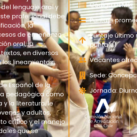
Código DEMRE: 
del lenguaje oral y
Este profesional debe
Puntaje promed
ficación, la
ocesos de enseñanza-
Puntaje último
ón oral, la
puntaje)
textos, en diversos
Vacantes ofrec
 los lineamientos
Sede: Concepc
 de Español de la
Jornada: Diurn
área pedagógica como
y la literatura, le
óvenes y adultos,
o crítico y el manejo
dales que se