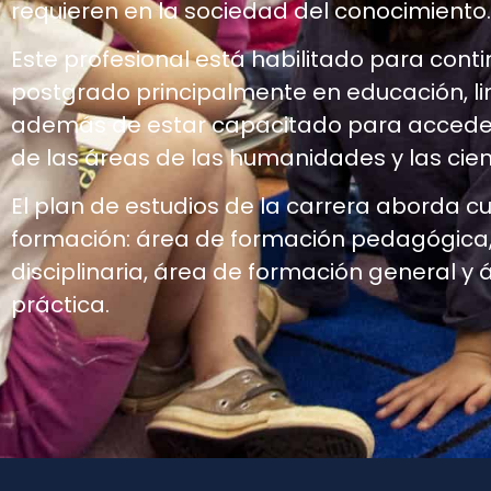
requieren en la sociedad del conocimiento.
Este profesional está habilitado para cont
postgrado principalmente en educación, ling
además de estar capacitado para accede
de las áreas de las humanidades y las cien
El plan de estudios de la carrera aborda c
formación: área de formación pedagógica
disciplinaria, área de formación general y
práctica.