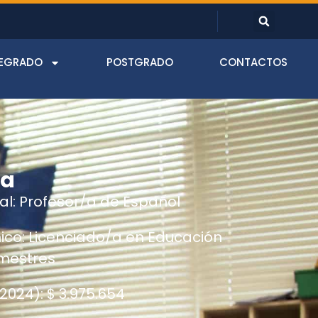
EGRADO
POSTGRADO
CONTACTOS
ra
nal: Profesor/a de Español
co: Licenciado/a en Educación
emestres
2024): $ 3.975.654