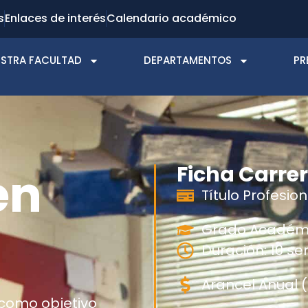
s
Enlaces de interés
Calendario académico
STRA FACULTAD
DEPARTAMENTOS
PR
Ficha Carre
en
Título Profesio
Grado Académi
Duración: 10 s
Arancel Anual (
 como objetivo