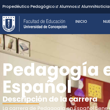
Propedéutico Pedagógico
Alumnos
Alumni
Noticia
INICIO
NUE
Pedagogía 
Español
Descripción de la carrera
La carrera de Pedagogía en Español tiene