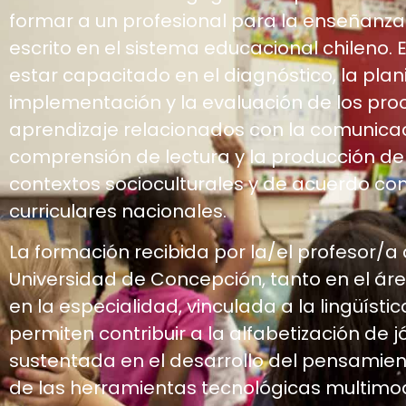
formar a un profesional para la enseñanza 
escrito en el sistema educacional chileno. 
estar capacitado en el diagnóstico, la plani
implementación y la evaluación de los pr
aprendizaje relacionados con la comunicaci
comprensión de lectura y la producción de 
contextos socioculturales y de acuerdo con
curriculares nacionales.
La formación recibida por la/el profesor/a
Universidad de Concepción, tanto en el 
en la especialidad, vinculada a la lingüística 
permiten contribuir a la alfabetización de j
sustentada en el desarrollo del pensamient
de las herramientas tecnológicas multimo