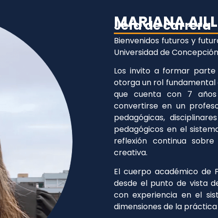
MARIANA AIL
Jefa de carrera
Bienvenidos futuros y futu
Universidad de Concepción
Los invito a formar part
otorga un rol fundamental 
que cuenta con 7 años 
convertirse en un profes
pedagógicas, disciplinare
pedagógicos en el sistem
reflexión continua sobr
creativa.
El cuerpo académico de 
desde el punto de vista d
con experiencia en el sis
dimensiones de la práctica 