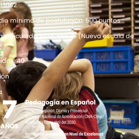
13042
io mínimo de postulación: 500 puntos
 matriculado 2024: 668,35 (Nueva escala de
idas: 40
ión
a