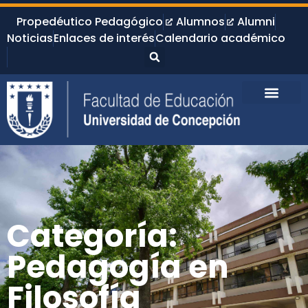
Propedéutico Pedagógico
Alumnos
Alumni
Noticias
Enlaces de interés
Calendario académico
Categoría:
Pedagogía en
Filosofía