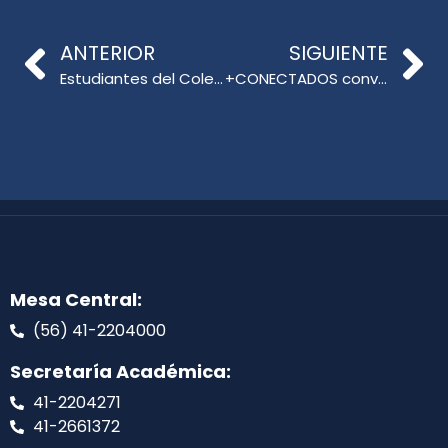
ANTERIOR
SIGUIENTE
Estudiantes del Colegio Bicentenario España exponen su arte en la Facultad de Educación
+CONECTADOS convocó a alrededor de 600 profesionales en búsqueda de inspiración e innovación educativa
Mesa Central:
(56) 41-2204000
Secretaría Académica:
41-2204271
41-2661372