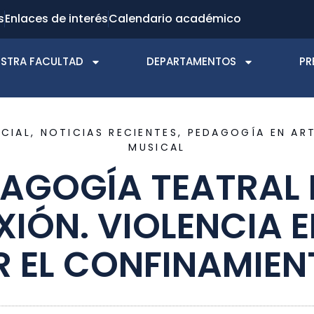
s
Enlaces de interés
Calendario académico
STRA FACULTAD
DEPARTAMENTOS
PR
CIAL
,
NOTICIAS RECIENTES
,
PEDAGOGÍA EN ART
MUSICAL
DAGOGÍA TEATRAL 
IÓN. VIOLENCIA E
R EL CONFINAMIEN