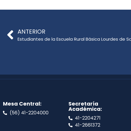
ANTERIOR
Mesa Central:
Secretaría
Académica:
(56) 41-2204000
41-2204271
41-2661372