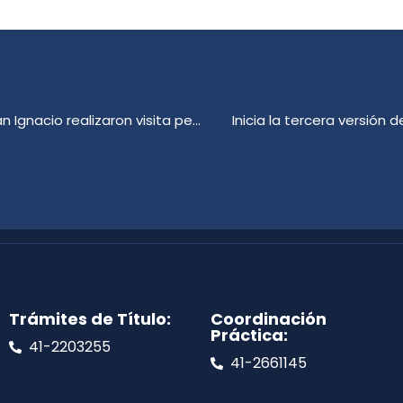
Estudiantes de la Escuela Rural Básica Lourdes de San Ignacio realizaron visita pedagógica a Universidad de Concepción
Inicia la tercera versión 
Trámites de Título:
Coordinación
Práctica:
41-2203255
41-2661145