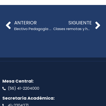
ANTERIOR
SIGUIENTE
Electivo Pedagogía Teatral presentó «La mala conexión. Violencia en las aulas por el confinamiento»
Clases remotas y habilidades lectoras en primer ciclo básico: El desafío de aprender a leer y leer para aprender
Mesa Central:
(56) 41-2204000
Secretaría Académica:
41-2204271