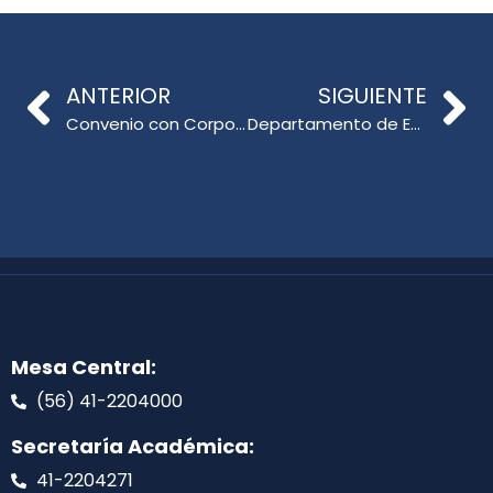
ANTERIOR
SIGUIENTE
Convenio con Corporación Educacional Masónica de Talcahuano abre nuevos espacios de colaboración
Departamento de Educación Física imparte cursos para mujeres dirigentas
Mesa Central:
(56) 41-2204000
Secretaría Académica:
41-2204271