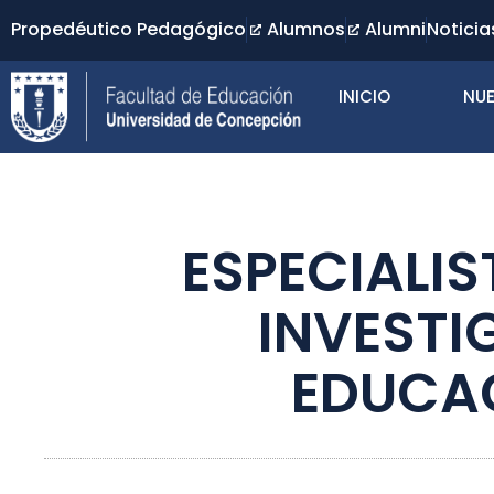
Propedéutico Pedagógico
Alumnos
Alumni
Noticia
INICIO
NUE
ESPECIALI
INVESTI
EDUCAC