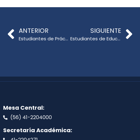
ANTERIOR
SIGUIENTE
Estudiantes de Práctica Inicial de Pedagogía en Educación Musical tuvieron su Ceremonia de Investidura
Estudiantes de Educación Básica recorren la Pinacoteca UdeC
Mesa Central:
(56) 41-2204000
Secretaría Académica:
41-2204271