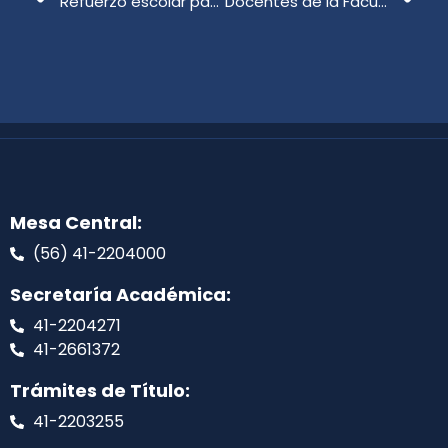
Refuerzo escolar para estudiantes de Coronel
Docentes de la Facultad realizan diagnóstico de las condiciones de inclusión en la UdeC
Mesa Central:
(56) 41-2204000
Secretaría Académica:
41-2204271
41-2661372
Trámites de Título:
41-2203255