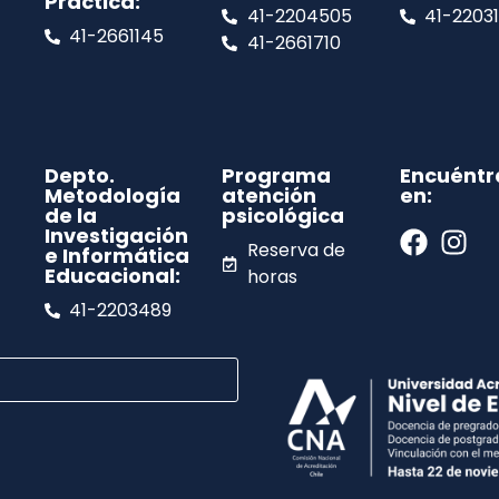
Práctica:
41-2204505
41-2203
41-2661145
41-2661710
Depto.
Programa
Encuéntr
Metodología
atención
en:
de la
psicológica
Investigación
Reserva de
e Informática
Educacional:
horas
41-2203489