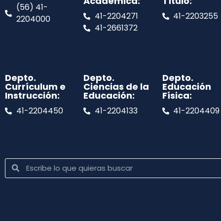
Académica:
Título:
(56) 41-
41-2204271
41-2203255
2204000
41-2661372
Depto.
Depto.
Depto.
Currículum e
Ciencias de la
Educación
Instrucción:
Educación:
Física:
41-2204450
41-2204133
41-2204409