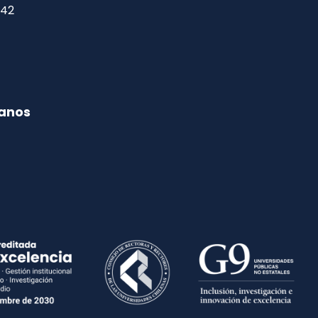
142
anos