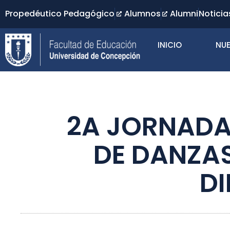
Propedéutico Pedagógico
Alumnos
Alumni
Noticia
INICIO
NUE
2A JORNADA
DE DANZAS
D