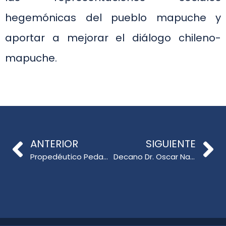
hegemónicas del pueblo mapuche y
aportar a mejorar el diálogo chileno-
mapuche.
ANTERIOR
SIGUIENTE
Propedéutico Pedagógico UdeC realiza su primera jornada de inducción
Decano Dr. Oscar Nail Kröyer participa en Seminario Regional «Educación en Pandemia, necesidades de capacitación y trabajo colaborativo»