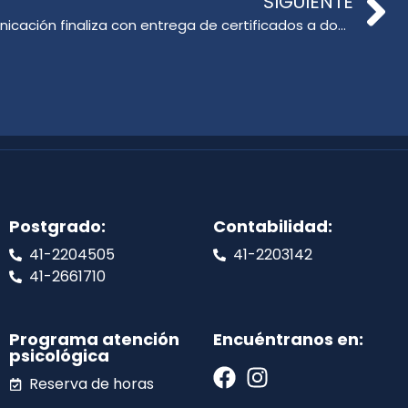
SIGUIENTE
Postítulo en Lenguaje y Comunicación finaliza con entrega de certificados a docentes del sistema educativo
Postgrado:
Contabilidad:
41-2204505
41-2203142
41-2661710
Programa atención
Encuéntranos en:
psicológica
Reserva de horas