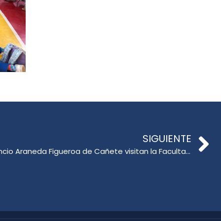
SIGUIENTE
Estudiantes de la Escuela Leoncio Araneda Figueroa de Cañete visitan la Facultad de Educación