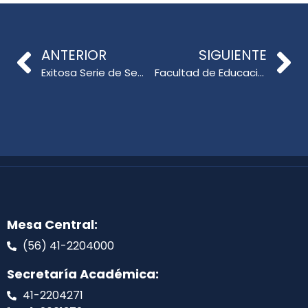
ANTERIOR
SIGUIENTE
Exitosa Serie de Seminarios en el Doctorado en Educación
Facultad de Educación dice presente en el Seminario Internacional CNA-Chile 2024 sobre cultura de calidad en educación superior
Mesa Central:
(56) 41-2204000
Secretaría Académica:
41-2204271