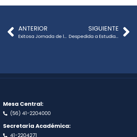
ANTERIOR
SIGUIENTE
Exitosa Jornada de la Escuela de Verano: Magíster en Innovación en Enseñanza, Aprendizaje y Evaluación del Inglés
Despedida a Estudiantes que Parten a Minnetonka, Estado Unidos
Mesa Central:
(56) 41-2204000
Secretaría Académica:
41-2204271