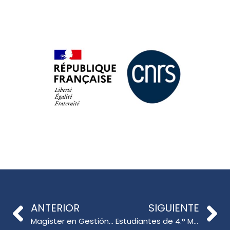
ANTERIOR
SIGUIENTE
Magíster en Gestión y liderazgo Educativo realizó conversatorio junto a Dr. Santiago Rincón-Gallardo y directivos escolares líderes en innovación
Estudiantes de 4.° Medio Viven una Clase Universitaria Real en la UdeC