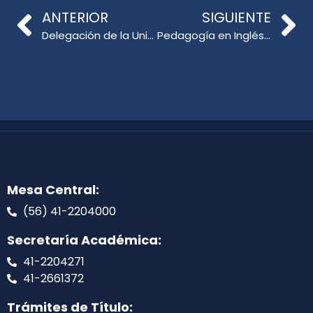
ANTERIOR
SIGUIENTE
Delegación de la Universidad de Primorska visita la Facultad de Educación de la Universidad de Concepción
Pedagogía en Inglés celebra su aniversario con actividades que fortalecen la enseñanza del idioma
Mesa Central:
(56) 41-2204000
Secretaría Académica:
41-2204271
41-2661372
Trámites de Título: