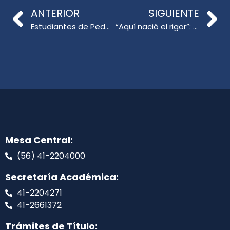
ANTERIOR
SIGUIENTE
Estudiantes de Pedagogía en Cs. Naturales y Biología participan en jornada de talleres
“Aquí nació el rigor”: Exalumna UdeC publica libro con análisis de literatura feminista latinoamericana
Mesa Central:
(56) 41-2204000
Secretaría Académica:
41-2204271
41-2661372
Trámites de Título: