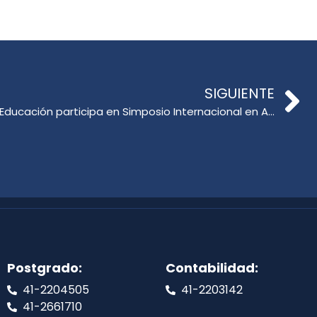
SIGUIENTE
Delegación de la Facultad de Educación participa en Simposio Internacional en Australia: Fortaleciendo Alianzas para la Educación, la Sustentabilidad y el Cambio Social
Postgrado:
Contabilidad:
41-2204505
41-2203142
41-2661710