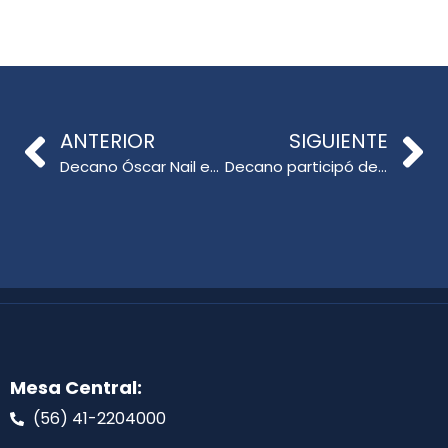
ANTERIOR
SIGUIENTE
Decano Óscar Nail expuso ante Comisión de Educación del Senado
Decano participó de jornada reflexiva en UdeC campus Los Ángeles
Mesa Central:
(56) 41-2204000