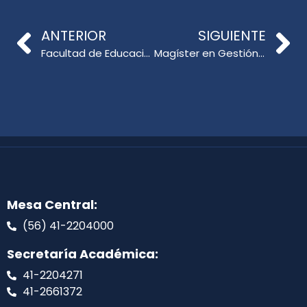
ANTERIOR
SIGUIENTE
Facultad de Educación UdeC recibe a estudiantes de la Escuela Lagos de Chile en jornada de ciencia y recorrido universitario
Magíster en Gestión y liderazgo Educativo realizó conversatorio junto a Dr. Santiago Rincón-Gallardo y directivos escolares líderes en innovación
Mesa Central:
(56) 41-2204000
Secretaría Académica:
41-2204271
41-2661372