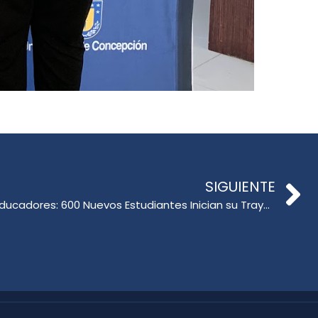
SIGUIENTE
Exitosa Bienvenida a Futuros Educadores: 600 Nuevos Estudiantes Inician su Trayectoria en la Facultad de Educación