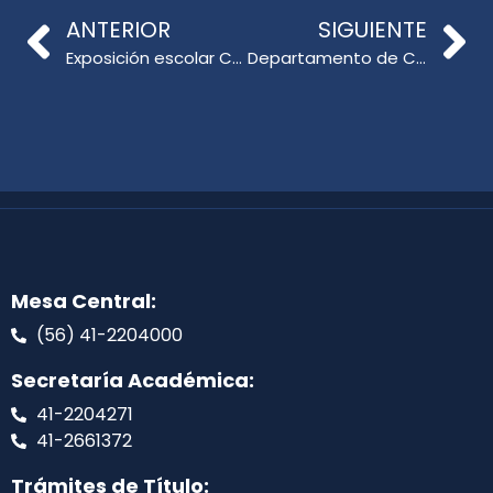
ANTERIOR
SIGUIENTE
Exposición escolar Colegio Rucalhue celebra la creatividad infantil en la Facultad de Educación
Departamento de Ciencias de la Educación recibe capacitación sobre la Ley Karin
Mesa Central:
(56) 41-2204000
Secretaría Académica:
41-2204271
41-2661372
Trámites de Título: