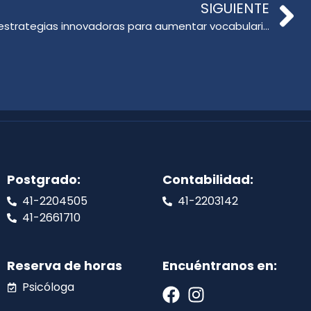
SIGUIENTE
Educación Parvularia plantea estrategias innovadoras para aumentar vocabulario
Postgrado:
Contabilidad:
41-2204505
41-2203142
41-2661710
Reserva de horas
Encuéntranos en:
Psicóloga