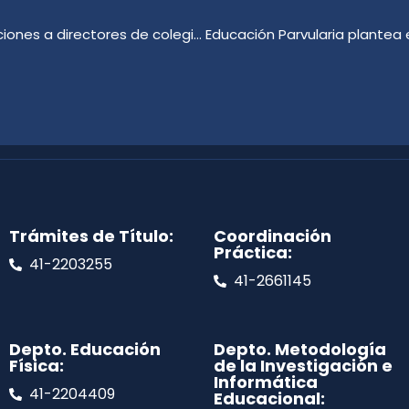
Agencia de CALIDAD en la Educación explicó sus funciones a directores de colegios municipales
Trámites de Título:
Coordinación
Práctica:
41-2203255
41-2661145
Depto. Educación
Depto. Metodología
Física:
de la Investigación e
Informática
41-2204409
Educacional: