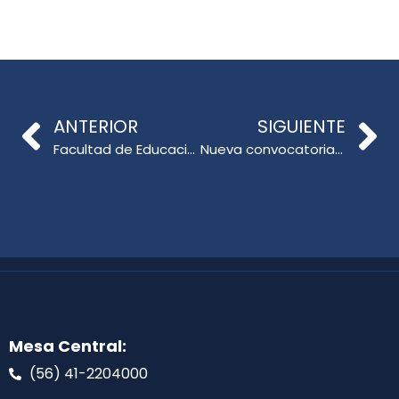
ANTERIOR
SIGUIENTE
Facultad de Educación fue sede del Lanzamiento regional del Plan de Tutorías 2023 del Ministerio de Educación
Nueva convocatoria de revista Paideia recibirá manuscritos hasta el 10 de junio
Mesa Central:
(56) 41-2204000