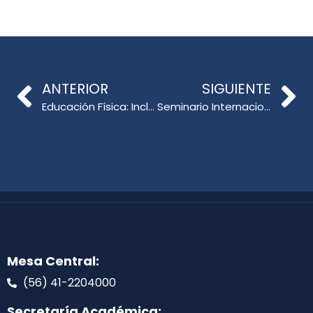
ANTERIOR
SIGUIENTE
Educación Física: Inclusión y Trabajo Colaborativo en Salida a Terreno
Seminario Internacional sobre Convivencia Escolar y Comportamiento Prosocial en la UdeC
Mesa Central:
(56) 41-2204000
Secretaría Académica: