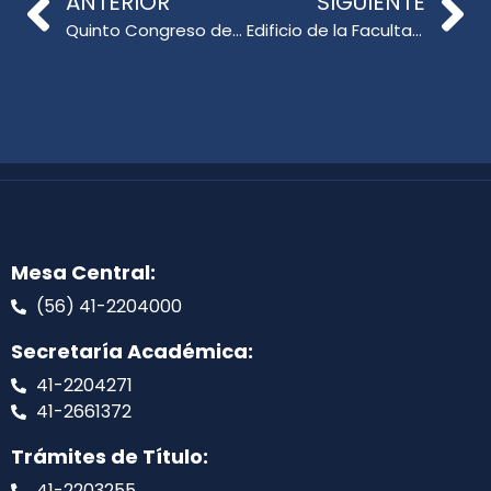
ANTERIOR
SIGUIENTE
Quinto Congreso de Pedagogía en Artes Visuales
Edificio de la Facultad de Educación llevará el nombre de Corina Vargas Vargas
Mesa Central:
(56) 41-2204000
Secretaría Académica:
41-2204271
41-2661372
Trámites de Título:
41-2203255