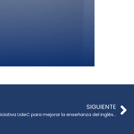
SIGUIENTE
Embajada de EE. UU. financia iniciativa UdeC para mejorar la enseñanza del inglés en primera infancia