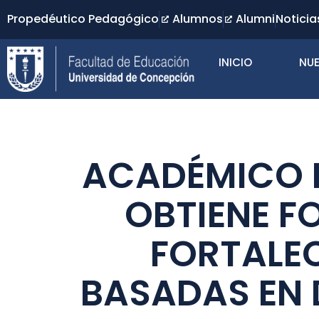
Propedéutico Pedagógico
Alumnos
Alumni
Noticia
INICIO
NUE
ACADÉMICO D
OBTIENE F
FORTALEC
BASADAS EN 