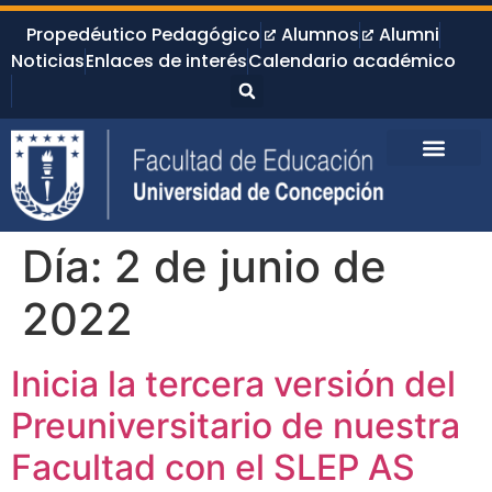
Propedéutico Pedagógico
Alumnos
Alumni
Noticias
Enlaces de interés
Calendario académico
Día:
2 de junio de
2022
Inicia la tercera versión del
Preuniversitario de nuestra
Facultad con el SLEP AS