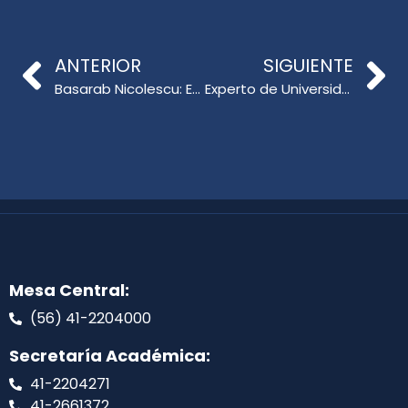
ANTERIOR
SIGUIENTE
Basarab Nicolescu: Experto en transdisciplinariedad visita la Facultad
Experto de Universidad de St. Cloud dicta Curso-Taller para directivos
Mesa Central:
(56) 41-2204000
Secretaría Académica:
41-2204271
41-2661372