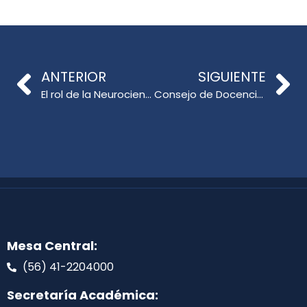
ANTERIOR
SIGUIENTE
El rol de la Neurociencia en la educación: una genuina contribución desde la mirada docente
Consejo de Docencia UdeC se realizó por primera vez en el Campus Chillán
Mesa Central:
(56) 41-2204000
Secretaría Académica: