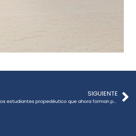
SIGUIENTE
Con recepción, son recibidos los estudiantes propedéutico que ahora forman parte de las 14 carreras de pedagogía