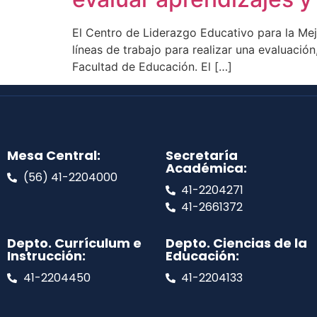
El Centro de Liderazgo Educativo para la Mej
líneas de trabajo para realizar una evaluación
Facultad de Educación. El […]
Mesa Central:
Secretaría
Académica:
(56) 41-2204000
41-2204271
41-2661372
Depto. Currículum e
Depto. Ciencias de la
Instrucción:
Educación:
41-2204450
41-2204133