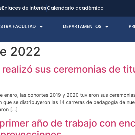
s
Enlaces de interés
Calendario académico
STRA FACULTAD
DEPARTAMENTOS
PR
de 2022
realizó sus ceremonias de ti
de enero, las cohortes 2019 y 2020 tuvieron sus ceremonias 
 que se distribuyeron las 14 carreras de pedagogía de nu
zaron […]
primer año de trabajo con enc
 proyecciones