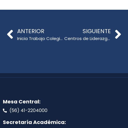
ANTERIOR
SIGUIENTE
Inicia Trabajo Colegiado entre Estudiantes de primero y cuarto año de Educación Básica
Centros de Liderazgo Educativo desarrollan Seminario de Experiencias “Formación de Líderes en el Sistema Escolar”. ¡Inscripciones ya están abiertas!
Mesa Central:
(56) 41-2204000
Secretaría Académica: