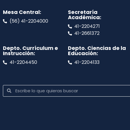
Mesa Central:
Secretaría
Académica:
(56) 41-2204000
41-2204271
41-2661372
Depto. Currículum e
Depto. Ciencias de la
Instrucción:
Educación:
41-2204450
41-2204133