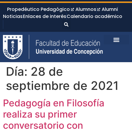
Propedéutico Pedagógico
Alumnos
Alumni
Noticias
Enlaces de interés
Calendario académico
Día:
28 de
septiembre de 2021
Pedagogía en Filosofía
realiza su primer
conversatorio con