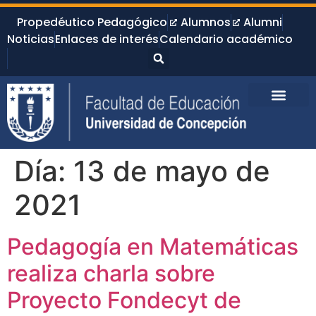
Propedéutico Pedagógico
Alumnos
Alumni
Noticias
Enlaces de interés
Calendario académico
Día:
13 de mayo de
2021
Pedagogía en Matemáticas
realiza charla sobre
Proyecto Fondecyt de