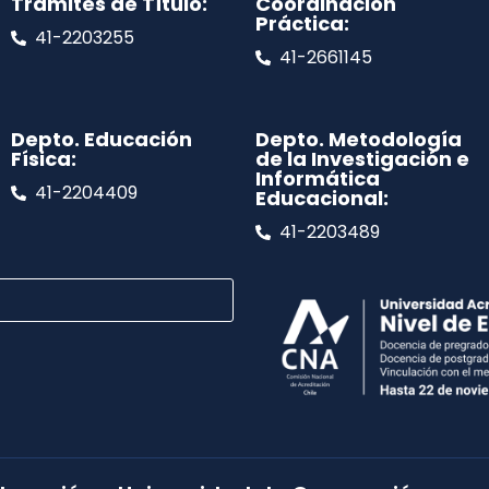
Trámites de Título:
Coordinación
Práctica:
41-2203255
41-2661145
Depto. Educación
Depto. Metodología
Física:
de la Investigación e
Informática
41-2204409
Educacional:
41-2203489