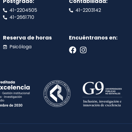
Postgrado:
Contabilidad:
41-2204505
41-2203142
41-2661710
Reserva de horas
Encuéntranos en:
Psicóloga