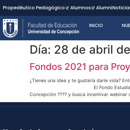
Propedéutico Pedagógico
Alumnos
Alumni
Noticia
INICIO
NUE
Día:
28 de abril d
Fondos 2021 para Proy
¿Tienes una idea y te gustaría darle vida? E
⠀⠀⠀⠀⠀⠀⠀⠀⠀⠀⠀⠀⠀⠀⠀⠀⠀⠀ El Fondo Estudiantil e
Concepción ???? y busca incentivar webinar 