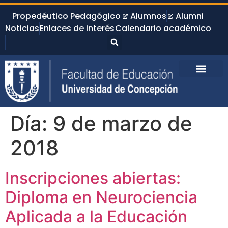
Propedéutico Pedagógico
Alumnos
Alumni
Noticias
Enlaces de interés
Calendario académico
Día:
9 de marzo de
2018
Inscripciones abiertas:
Diploma en Neurociencia
Aplicada a la Educación