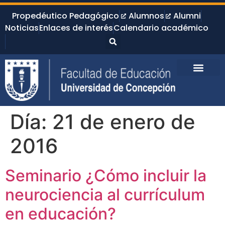
Propedéutico Pedagógico
Alumnos
Alumni
Noticias
Enlaces de interés
Calendario académico
Día:
21 de enero de
2016
Seminario ¿Cómo incluir la
neurociencia al currículum
en educación?