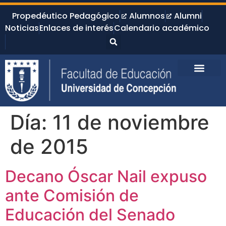
Propedéutico Pedagógico
Alumnos
Alumni
Noticias
Enlaces de interés
Calendario académico
Día:
11 de noviembre
de 2015
Decano Óscar Nail expuso
ante Comisión de
Educación del Senado