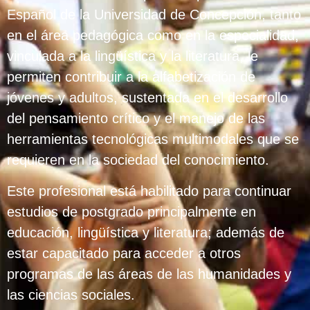
Español de la Universidad de Concepción, tanto
en el área pedagógica como en la especialidad,
vinculada a la lingüística y la literatura, le
permiten contribuir a la alfabetización de
jóvenes y adultos, sustentada en el desarrollo
del pensamiento crítico y el manejo de las
herramientas tecnológicas multimodales que se
requieren en la sociedad del conocimiento.
Este profesional está habilitado para continuar
estudios de postgrado principalmente en
educación, lingüística y literatura; además de
estar capacitado para acceder a otros
programas de las áreas de las humanidades y
las ciencias sociales.