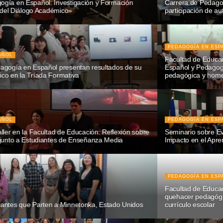
Carrera de Pedagogía en Español realiza Consejo Ampliado con
participación de autoridades, académicos y estudiantes
PEDAGOGÍA EN ESPAÑOL
Facultad de Educación dio inicio al Año Académico Pedagogía en
Español y Pedagogía en Filosofía 2026 con jornada de reflexión
pedagógica y homenaje a Gabriela Mistral
PEDAGOGÍA EN ESPAÑOL
Seminario sobre Evaluación Formativa y Retroalimentación con
Impacto en el Aprendizaje en la Facultad de Educación
PEDAGOGÍA EN ESPAÑOL
Facultad de Educación impulsa proyecto para resignificar el
quehacer pedagógico y visibilizar a mujeres intelectuales en el
currículo escolar