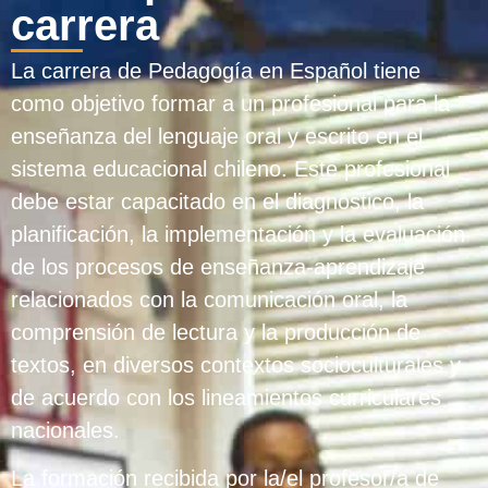
carrera
La carrera de Pedagogía en Español tiene
como objetivo formar a un profesional para la
enseñanza del lenguaje oral y escrito en el
sistema educacional chileno. Este profesional
debe estar capacitado en el diagnóstico, la
planificación, la implementación y la evaluación
de los procesos de enseñanza-aprendizaje
relacionados con la comunicación oral, la
comprensión de lectura y la producción de
textos, en diversos contextos socioculturales y
de acuerdo con los lineamientos curriculares
nacionales.
La formación recibida por la/el profesor/a de