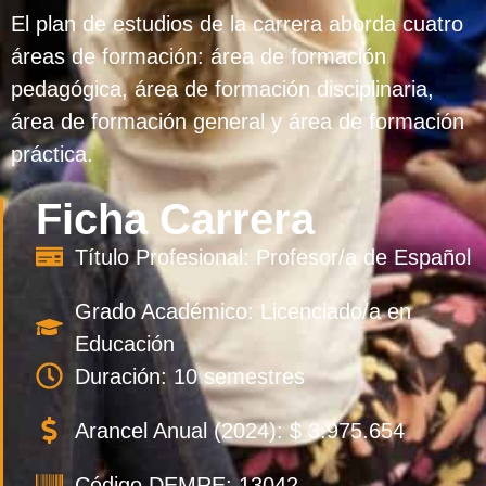
El plan de estudios de la carrera aborda cuatro
áreas de formación: área de formación
pedagógica, área de formación disciplinaria,
área de formación general y área de formación
práctica.
Ficha Carrera
Título Profesional: Profesor/a de Español
Grado Académico: Licenciado/a en
Educación
Duración: 10 semestres
Arancel Anual (2024): $ 3.975.654
Código DEMRE: 13042